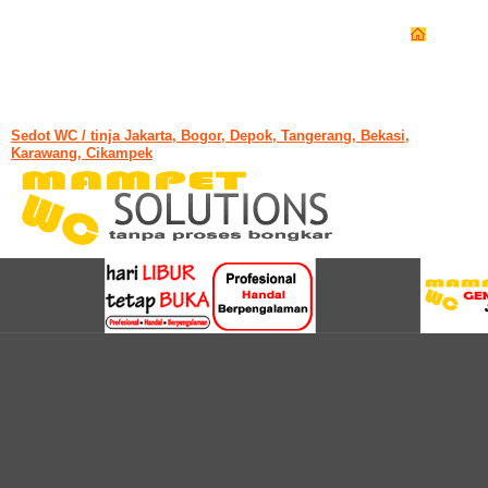
Sedot WC / tinja Jakarta, Bogor, Depok, Tangerang, Bekasi,
Karawang, Cikampek