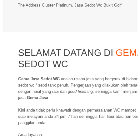
The Address Cluster Platinum, Jasa Sedot Wc Bukit Golf
SELAMAT DATANG DI
GEMA
SEDOT WC
Gema Jasa Sedot WC
adalah usaha jasa yang bergerak di bidan
sedot wc / septi tank penuh. Pengerjaan yang dilakukan oleh ten
dengan hasil yang rapi dan
good finishing
, sehingga kami menjami
jasa
Gema Jasa
.
Kini anda tidak perlu khawatir dengan permasalahan WC mampet 
siap melayani anda 24 jam 7 hari seminggu, hari libur atau hari be
panggilan anda.
Area layanan: