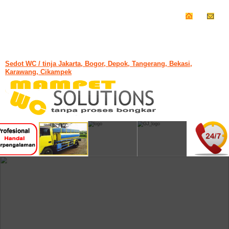
Sedot WC / tinja Jakarta, Bogor, Depok, Tangerang, Bekasi,
Karawang, Cikampek