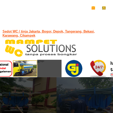
Sedot WC / tinja Jakarta, Bogor, Depok, Tangerang, Bekasi,
Karawang, Cikampek