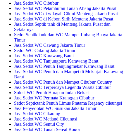
Jasa Sedot WC Cibubur
Jasa Sedot WC Petamburan Tanah Abang Jakarta Pusat
Jasa Sedot WC di wilayah Cikini Menteng Jakarta Pusat
Jasa Sedot WC di Kebon Sirih Menteng Jakarta Pusat
Jasa Sedot Septik tank di Menteng Jakarta Pusat dan
Sekitarnya
Sedot Septik tank dan WC Mampet Lubang Buaya Jakarta
Timur
Jasa Sedot WC Cawang Jakarta Timur
Sedot WC Cakung Jakarta Timur
Jasa Sedot WC Karawang Barat
Jasa Sedot WC Tanjungpura Karawang Barat
Jasa Sedot WC Penuh Tanjungmekar Karawang Barat
Jasa Sedot WC Penuh dan Mampet di Mekarjati Karawang
Barat
Jasa Sedot WC Penuh dan Mampet Cibubur Country
Jasa Sedot WC Terpercaya Legenda Wisata Cibubur
Solusi WC Penuh Harapan Indah Bekasi
Jasa Sedot WC Permata Kranggan Cibubur
Sedot Septictank Penuh Limus Pratama Regency cileungsi
Jasa Penyedotan WC Susukan Jakarta Timur
Jasa Sedot WC Cikarang
Jasa Sedot WC Metland Cileungsi
Jasa Sedot WC Sentul City
Jasa Sedot WC Tanah Sereal Bogor