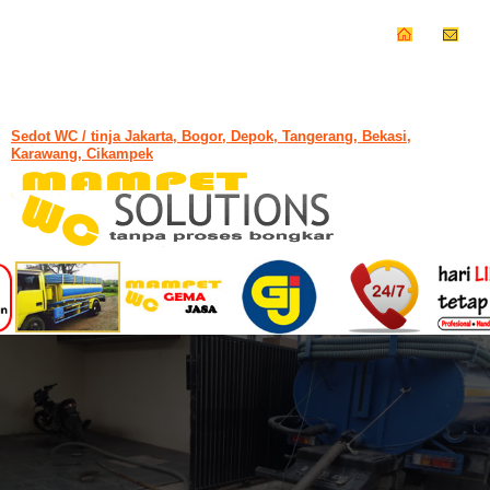
Sedot WC / tinja Jakarta, Bogor, Depok, Tangerang, Bekasi,
Karawang, Cikampek